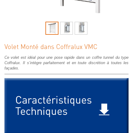
Volet Monté dans Coffralux VMC
Ce volet est idéal pour une pose rapide dans un coffre tunnel du type
Coffralux. Il s’intègre parfaitement et en toute discrétion à toutes les
façades.