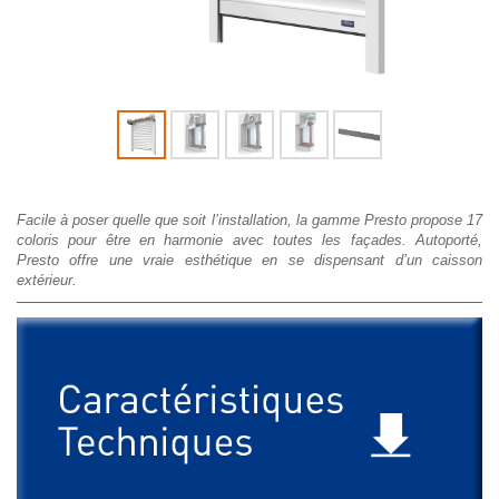
Facile à poser quelle que soit l’installation, la gamme Presto propose 17
coloris pour être en harmonie avec toutes les façades. Autoporté,
Presto offre une vraie esthétique en se dispensant d’un caisson
extérieur.