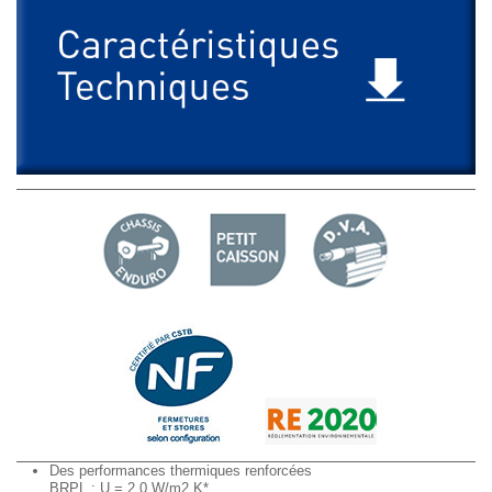
Des performances thermiques renforcées
BRPL : U = 2,0 W/m2.K*