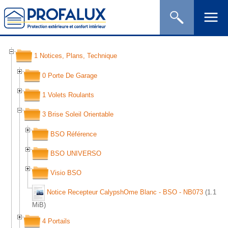
1 Notices, Plans, Technique
0 Porte De Garage
1 Volets Roulants
3 Brise Soleil Orientable
BSO Référence
BSO UNIVERSO
Visio BSO
Notice Recepteur CalypshOme Blanc - BSO - NB073
(1.1
MiB)
4 Portails