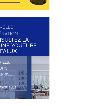
VELLE
ÉRATION
SULTEZ LA
INE YOUTUBE
FALUX
IELS,
ITS,
PRISE...
AVOIR PLUS