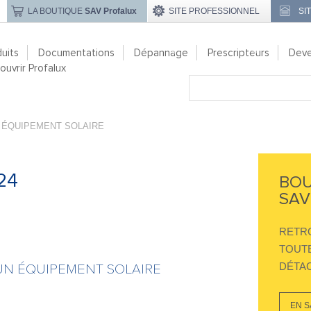
LA BOUTIQUE
SAV Profalux
SITE PROFESSIONNEL
SI
uits
Documentations
Dépannage
Prescripteurs
Deve
uvrir Profalux
 ÉQUIPEMENT SOLAIRE
24
BOU
SAV
RETR
TOUTE
DÉTAC
UN ÉQUIPEMENT SOLAIRE
EN S