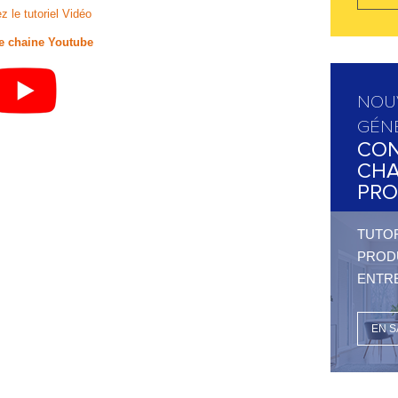
z le tutoriel Vidéo
re chaine Youtube
NOU
GÉN
CON
CHA
PRO
TUTOR
PRODU
ENTRE
EN S