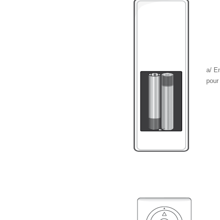
a/ E
pour