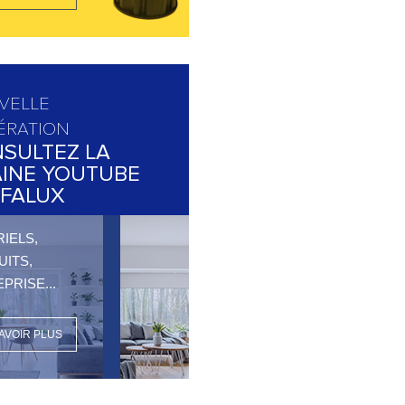
VELLE
ÉRATION
SULTEZ LA
INE YOUTUBE
FALUX
IELS,
ITS,
PRISE...
AVOIR PLUS