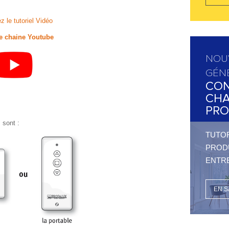
z le tutoriel Vidéo
re chaine Youtube
NOU
GÉN
CON
CHA
PRO
 sont :
TUTOR
PRODU
ENTRE
EN S