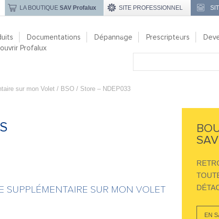
LA BOUTIQUE
SAV Profalux
SITE PROFESSIONNEL
SI
uits
Documentations
Dépannage
Prescripteurs
Deve
uvrir Profalux
taire sur mon Volet / BSO / Store – NDEP033
S
BOU
SAV
RETR
TOUTE
DÉTAC
 SUPPLÉMENTAIRE SUR MON VOLET
EN S