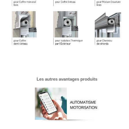
Les autres avantages produits