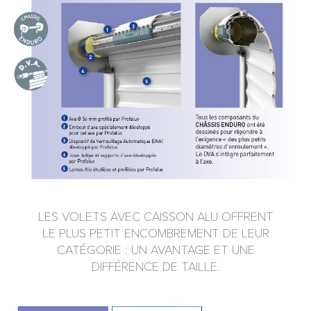
LES VOLETS AVEC CAISSON ALU OFFRENT
LE PLUS PETIT ENCOMBREMENT DE LEUR
CATÉGORIE : UN AVANTAGE ET UNE
DIFFÉRENCE DE TAILLE.