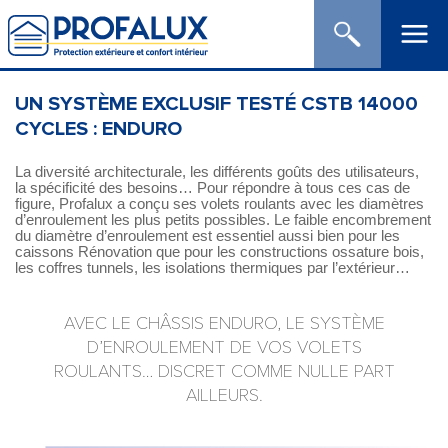
UN SYSTÈME EXCLUSIF TESTÉ CSTB 14000
CYCLES : ENDURO
La diversité architecturale, les différents goûts des utilisateurs,
la spécificité des besoins… Pour répondre à tous ces cas de
figure, Profalux a conçu ses volets roulants avec les diamètres
d’enroulement les plus petits possibles. Le faible encombrement
du diamètre d’enroulement est essentiel aussi bien pour les
caissons Rénovation que pour les constructions ossature bois,
les coffres tunnels, les isolations thermiques par l’extérieur…
AVEC LE CHÂSSIS ENDURO, LE SYSTÈME
D’ENROULEMENT DE VOS VOLETS
ROULANTS… DISCRET COMME NULLE PART
AILLEURS.